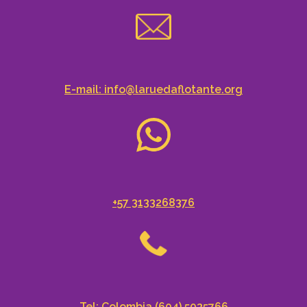
E-mail: info@laruedaflotante.org
+57 3133268376
Tel: Colombia (604) 5035766