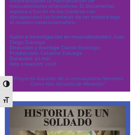
corporalidades la manifestación de
masculinidades alternativas. El documental
explora a través de los hombres con
discapacidad las fronteras de ser hombre bajo
el modelo heteronormativo.
Guión e investigación en masculinidades:
Juan
Diego Zuluaga
Dirección y montaje:
Dairon Restrepo
Producción:
Catalina Zuluaga
Duración:
40 min.
Año creación:
2018
“Proyecto Ganador de la convocatoria Hombres
Como Vos, Alcaldía de Medellín”
Toggle High Contrast
Toggle Font size