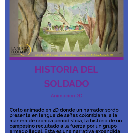
HISTORIA DEL
SOLDADO
Animación 2D
Corto animado en 2D donde un narrador sordo
presenta en lengua de señas colombiana, a la
manera de crónica periodística, la historia de un
campesino reclutado a la fuerza por un grupo
armado ilegal. Esta es una narrativa expandida