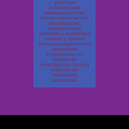
prácticas
audiovisuales
realizadas por las
mismas personas con
discapacidad,
indagando por
estéticas y contenidos
visuales y sonoros
desde sus experiencias
sensoriales.
Proyectamos un
trabajo de
investigación hacia la
creación de
contenidos
transmedia.