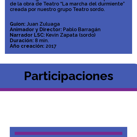
de la obra de Teatro “La marcha del durmiente”
creada por nuestro grupo Teatro sordo.
Guion:
Juan Zuluaga
Animador y Director:
Pablo Barragán
Narrador LSC:
Kevin Zapata (sordo)
Duración:
8 min.
Año creación:
2017
Participaciones