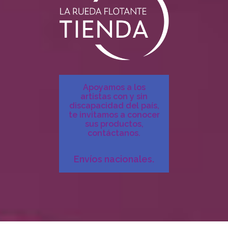
Apoyamos a los
artistas con y sin
discapacidad del país,
te invitamos a conocer
sus productos,
contáctanos.
Envíos nacionales.