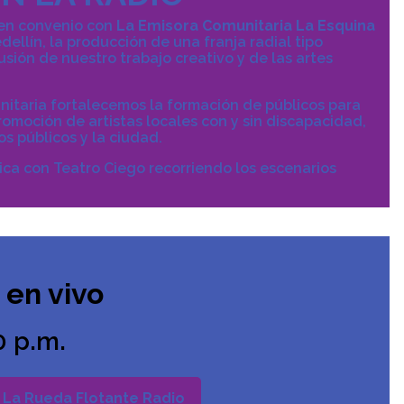
 en convenio con
La Emisora Comunitaria La Esquina
ellín, la producción de una franja radial tipo
sión de nuestro trabajo creativo y de las artes
nitaria fortalecemos la formación de públicos para
promoción de artistas locales con y sin discapacidad,
s públicos y la ciudad.
ica con Teatro Ciego recorriendo los escenarios
en vivo
 p.m.
La Rueda Flotante Radio