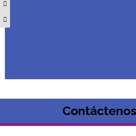
Toggle High Contrast
Toggle Font size
Contácteno