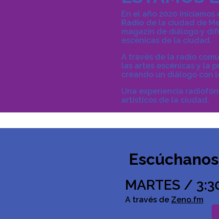
En el año 2020 iniciamos
Radio
de la ciudad de Med
magazín de diálogo y difu
escénicas de la ciudad.
A través de la radio comu
las artes escénicas y la 
creando un diálogo con lo
Una experiencia radiofón
artísticos de la ciudad.
Escúchanos 
MARTES / 3:30
A través de
Zeno.fm