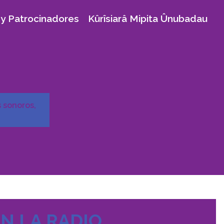
y Patrocinadores
Kûrîsiarâ Mipita Ûnubadau
 sonoros,
N LA RADIO