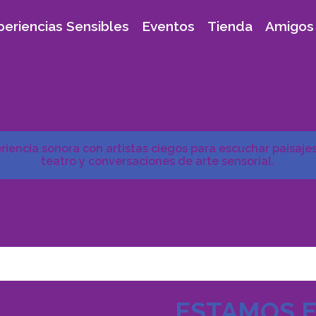
periencias Sensibles
Eventos
Tienda
Amigos 
iencia sonora con artistas ciegos para escuchar paisajes
teatro y conversaciones de arte sensorial.
ESTAMOS E