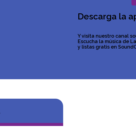
Descarga la a
Y visita nuestro canal s
Escucha la música de La
y listas gratis en Sound
s