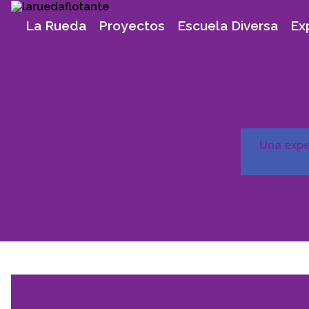
Skip
to
La Rueda
Proyectos
Escuela Diversa
Ex
content
Una exper