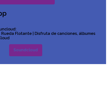
pp
ouncloud:
 Rueda Flotante | Disfruta de canciones, álbumes
Cloud
Soundcloud