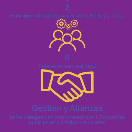
2
municipios de Antioquia visitados, Bello y La Ceja
6
Talleres se han realizado
Gestión y Alianzas
Se ha trabajado en colaboración con I. Educativas
municipales y artistas voluntarios.