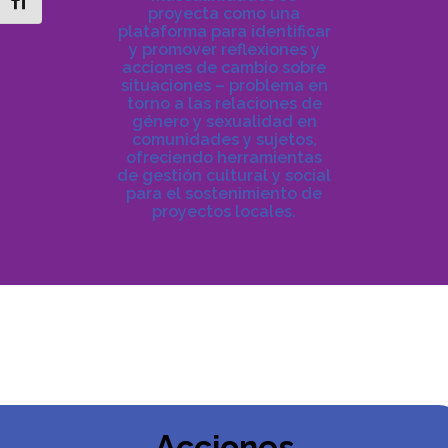
Toggle Font size
proyecta como una
plataforma para identificar
y promover reflexiones y
acciones de cambio sobre
situaciones – problema en
torno a las relaciones de
género y sexualidad en
comunidades y sujetos,
ofreciendo herramientas
de gestión cultural y social
para el sostenimiento de
proyectos locales.
Acciones