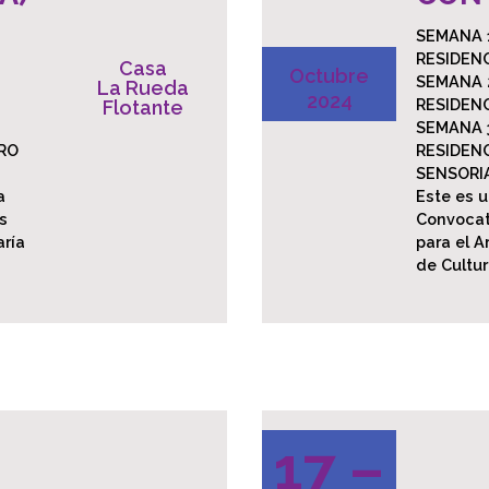
SEMANA 1
RESIDEN
Casa
Octubre
SEMANA 2
La Rueda
2024
RESIDEN
Flotante
SEMANA 3
TRO
RESIDEN
SENSORI
a
Este es u
s
Convocat
aría
para el A
de Cultu
17 –