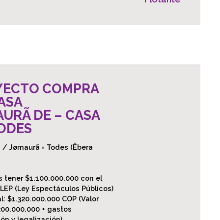
YECTO COMPRA
AS
A
URÃ DE – CASA
ODES
a / Jømaurã = Todes (Ēbera
 tener $1.100.000.000 con el
 LEP (Ley Espectáculos Públicos)
al: $1.320.000.000 COP (Valor
200.000.000 + gastos
ón y legalización)