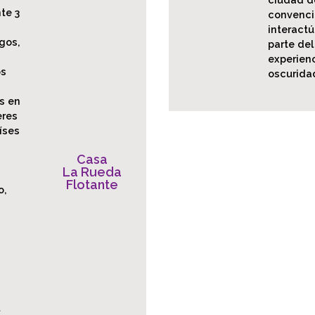
te 3
convenci
interactú
gos,
parte del
experienc
os
oscurida
s en
eres
íses
Casa
La Rueda
Flotante
o,
l