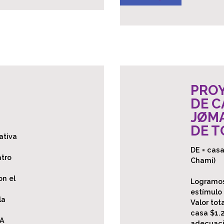
PRO
DE C
JØMA
DE T
ativa
DE = cas
atro
Chami)
on el
Logramos
estímulo
la
Valor tot
casa $1.
LA
adecuaci