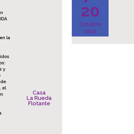
20
un
ODA
Octubre
2024
en la
tidos
os:
s y
e
 de
 el
Casa
ón
La Rueda
Flotante
a