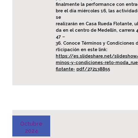
finalmente la performance con entrad
bre el día miércoles 16, las activida
se
realizarán en Casa Rueda Flotante, u
da en el centro de Medellín, carrera 
47 –
36. Conoce Términos y Condiciones 
rticipación en este link:
https://es.slideshare.net/slideshow
minos-y-condiciones-reto-moda_rue
flotante-
pdf/272138855
Octubre
2024