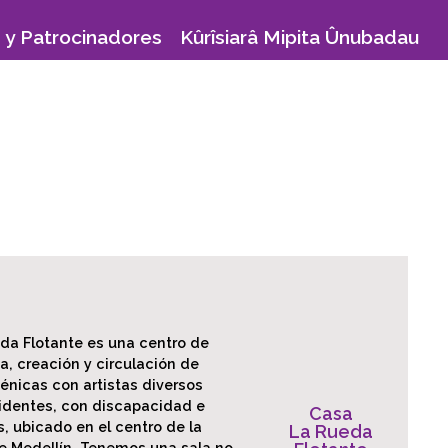
 y Patrocinadores
Kûrîsiarâ Mipita Ûnubadau
da Flotante es una centro de
a, creación y circulación de
énicas con artistas diversos
identes, con discapacidad e
Casa
, ubicado en el centro de la
La Rueda
e Medellín. Tenemos una sala no