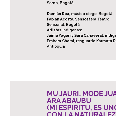
Sordo, Bogotá
Damián Roa
, músico ciego, Bogotá
Fabian Acosta,
Sensosfera Teatro
Sensorial, Bogotá
Artistas indígenas:
Jaima Yagari y Sara Cañaveral
, indí
Embera Chami, resguardo Karmata R
Antioquia
MU JAURI, MODE JU
ARA ABAUBU
(MI ESPIRITU, ES UN
CON LA NATURALEZ