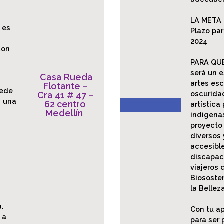
LA META 
 es
Plazo par
2024
con
PARA QUÉ
será un 
Casa Rueda
artes esc
Flotante –
uede
oscuridad
Cra 41 # 47 –
y una
62 centro
artística
Medellín
indígena
proyecto 
diversos 
accesible
discapaci
viajeros 
Biososten
la Belleza
a.
Con tu a
 a
para ser 