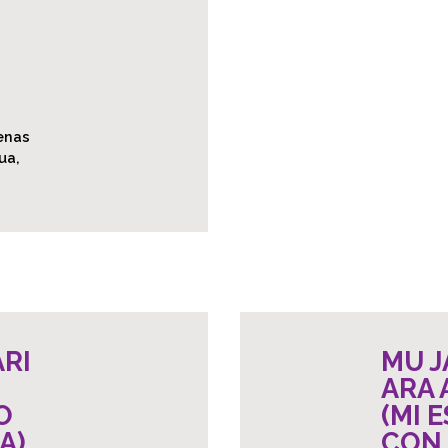
genas
ua,
ARI
MU J
ARA
O
(MI 
A)
CON 