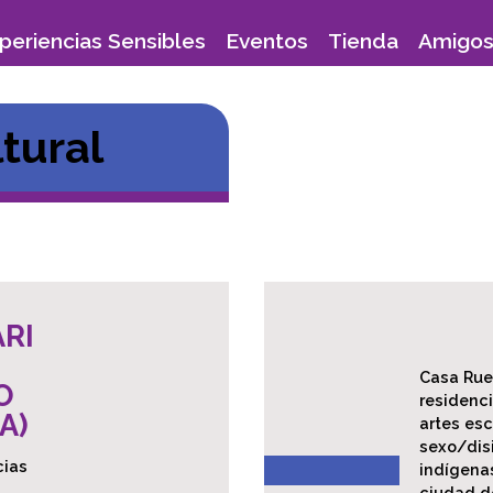
periencias Sensibles
Eventos
Tienda
Amigos
tural
ARI
Casa Rue
O
residenci
A)
artes esc
sexo/dis
cias
indígenas
ciudad d