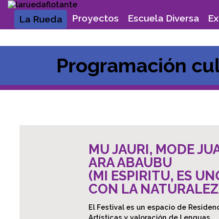
Skip
to
Proyectos
Escuela Diversa
Ex
La Rueda
content
Programación cul
MU JAURI, MODE JU
ARA ABAUBU
(MI ESPIRITU, ES UN
CON LA NATURALEZ
El Festival es un espacio de Residen
Artísticas y valoración de Lenguas