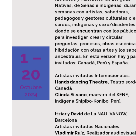
Nativas, de Señas e indígenas, duran
semanas con artistas, sabedoras,
pedagogos y gestores culturales cie
sordos, indígenas y sexo/disidentes
donde se encuentran con los públic
para investigar, crear y circular
preguntas, procesos, obras escénica
hibridación con otras artes y los sab
1 –
ancestrales. En esta versión hay 3 pa
invitados: Canadá, Perú y España.
20
Artistas invitados Internacionales:
Hands dancing Theatre
, Teatro sord
Octubre
Canadá
2024
Olinda Silvano
, maestra del KENE,
indígena Shipibo-Konibo, Perú
Itziar y David
de La NAU IVANOW,
Barcelona
Artistas invitados Nacionales:
Vladimir Ruíz,
Realizador audiovisua