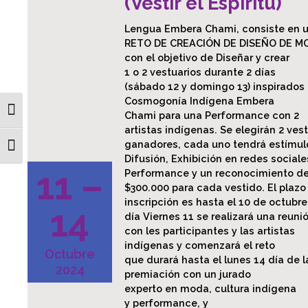
(Vestir el Espíritu)
Lengua Embera Chami, consiste en 
RETO DE CREACIÓN DE DISEÑO DE M
con el objetivo de Diseñar y crear
1 o 2 vestuarios durante 2 días
(sábado 12 y domingo 13) inspirados 
Cosmogonía Indígena Embera
Toggle High Contrast
Chami para una Performance con 2
artistas indígenas. Se elegirán 2 ves
ganadores, cada uno tendrá estímul
Toggle Font size
Difusión, Exhibición en redes sociale
11 –
Performance y un reconocimiento d
$300.000 para cada vestido. El plazo
inscripción es hasta el 10 de octubre,
14
día Viernes 11 se realizará una reuni
con les participantes y las artistas
indígenas y comenzará el reto
Octubre
que durará hasta el lunes 14 día de l
2024
premiación con un jurado
experto en moda, cultura indígena
y performance, y