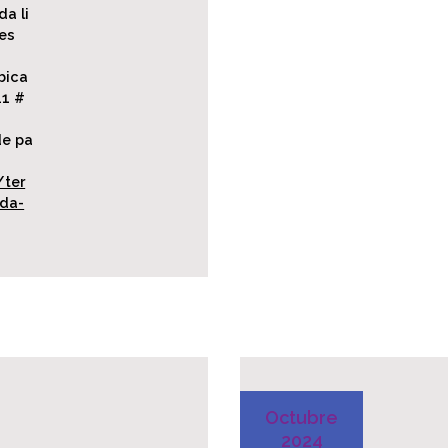
a li
des
bica
41 #
de pa
/ter
da-
Octubre
2024