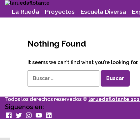
Skip
to
La Rueda
Proyectos
Escuela Diversa
Ex
content
Nothing Found
It seems we can’t find what you’re looking for
Buscar:
Todos los derechos reservados ©
laruedaflotante 202
Siguenos en:
facebook
Twitter
Instagram
youtube
Linkedin