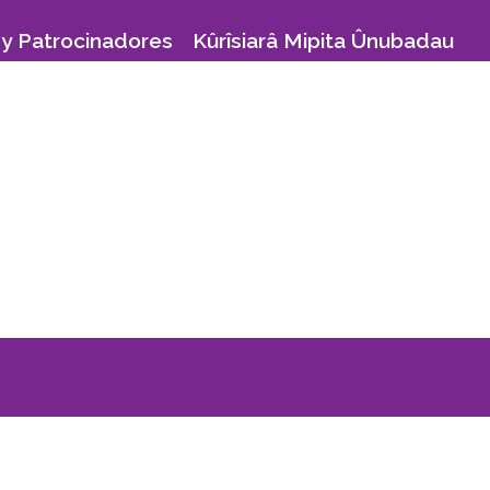
y Patrocinadores
Kûrîsiarâ Mipita Ûnubadau