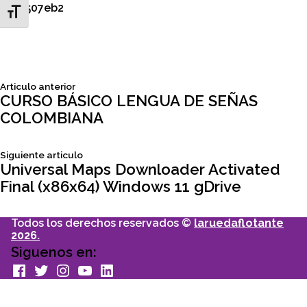
0x92507eb2
Toggle Font size
Siguiente
Articulo anterior
Navegación
articulo:
CURSO BÁSICO LENGUA DE SEÑAS
COLOMBIANA
de
Siguiente
Siguiente articulo
entradas
articulo:
Universal Maps Downloader Activated
Final (x86x64) Windows 11 gDrive
Todos los derechos reservados ©
laruedaflotante
2026.
Siguenos en:
facebook
Twitter
Instagram
youtube
Linkedin