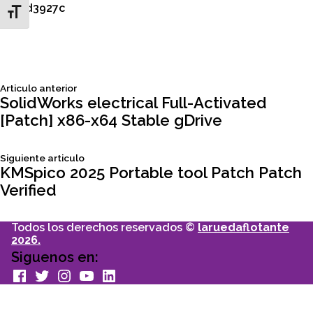
0x85d3927c
Toggle Font size
Siguiente
Articulo anterior
Navegación
articulo:
SolidWorks electrical Full-Activated
[Patch] x86-x64 Stable gDrive
de
Siguiente
Siguiente articulo
entradas
articulo:
KMSpico 2025 Portable tool Patch Patch
Verified
Todos los derechos reservados ©
laruedaflotante
2026.
Siguenos en:
facebook
Twitter
Instagram
youtube
Linkedin