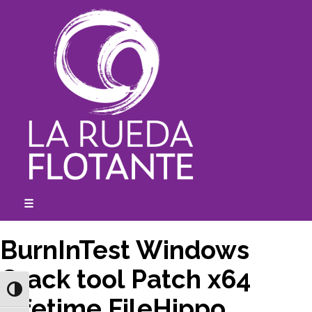
Skip
to
content
☰
expanded
collapsed
BurnInTest Windows
Crack tool Patch x64
Toggle High Contrast
Lifetime FileHippo