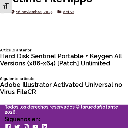
Toggle Font size
Posted
Posted
16 noviembre, 2025
Activs
by
in
Siguiente
Articulo anterior
Navegación
articulo:
Hard Disk Sentinel Portable + Keygen All
Versions (x86-x64) [Patch] Unlimited
de
Siguiente
Siguiente articulo
entradas
articulo:
Adobe Illustrator Activated Universal no
Virus FileCR
Todos los derechos reservados ©
laruedaflotante
2026.
Siguenos en:
facebook
Twitter
Instagram
youtube
Linkedin